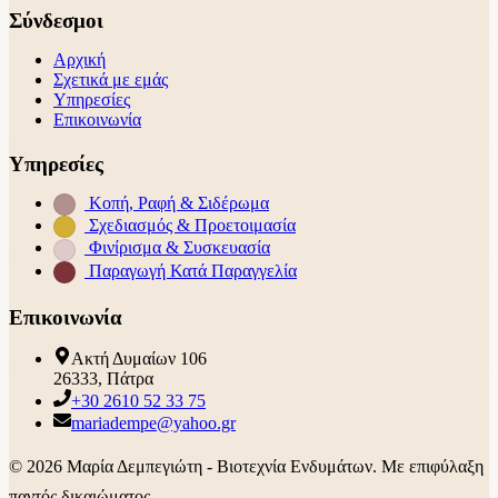
Σύνδεσμοι
Αρχική
Σχετικά με εμάς
Υπηρεσίες
Επικοινωνία
Υπηρεσίες
Κοπή, Ραφή & Σιδέρωμα
Σχεδιασμός & Προετοιμασία
Φινίρισμα & Συσκευασία
Παραγωγή Κατά Παραγγελία
Επικοινωνία
Ακτή Δυμαίων 106
26333, Πάτρα
+30 2610 52 33 75
mariadempe@yahoo.gr
©
2026
Μαρία Δεμπεγιώτη - Βιοτεχνία Ενδυμάτων. Με επιφύλαξη
παντός δικαιώματος.